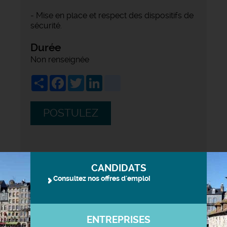
- Mise en place et respect des dispositifs de
sécurité.
Durée
Non renseignée
Share
Facebook
Twitter
LinkedIn
viadeo
POSTULEZ
CANDIDATS
Consultez nos offres d'emploi
ENTREPRISES