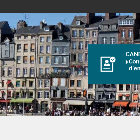
CAN
Cons
d'e