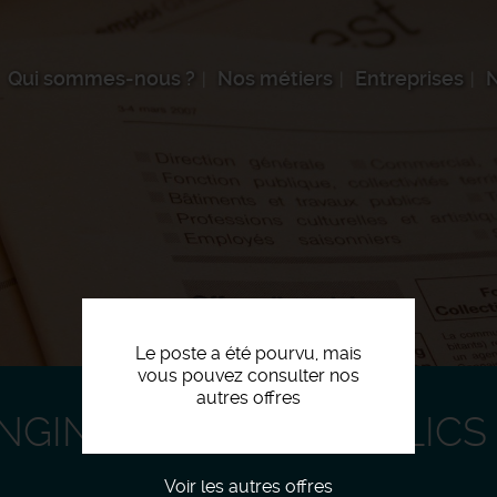
Qui sommes-nous ?
Nos métiers
Entreprises
N
Le poste a été pourvu, mais
vous pouvez consulter nos
autres offres
GINS TRAVAUX PUBLICS
Voir les autres offres