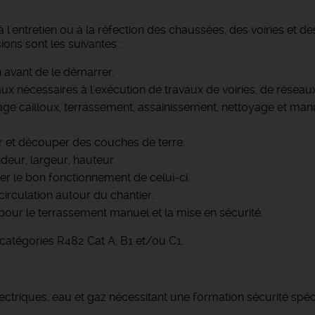
à l'entretien ou à la réfection des chaussées, des voiries et 
ions sont les suivantes :
n avant de le démarrer.
riaux nécessaires à l'exécution de travaux de voiries, de résea
lage cailloux, terrassement, assainissement, nettoyage et man
er et découper des couches de terre.
eur, largeur, hauteur.
rer le bon fonctionnement de celui-ci.
 circulation autour du chantier.
pour le terrassement manuel et la mise en sécurité.
catégories R482 Cat A, B1 et/ou C1.
ectriques, eau et gaz nécessitant une formation sécurité spéc