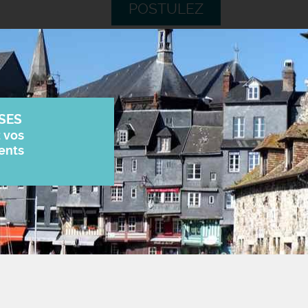
POSTULEZ
SES
z vos
ents