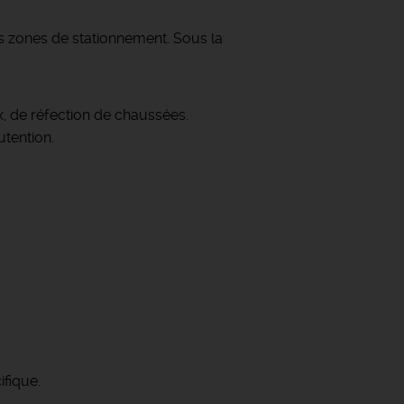
des zones de stationnement. Sous la
ux, de réfection de chaussées.
utention.
ifique.