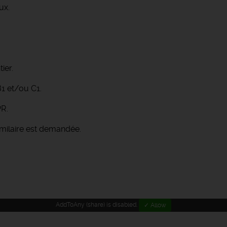
ux.
ier.
1 et/ou C1.
PR.
imilaire est demandée.
AddToAny (share) is disabled.
✓ Allow