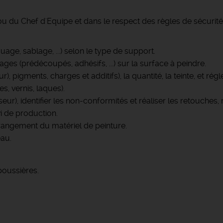
ou du Chef d'Equipe et dans le respect des règles de sécurité 
ge, sablage, ...) selon le type de support.
es (prédécoupés, adhésifs, ...) sur la surface à peindre.
ur), pigments, charges et additifs), la quantité, la teinte, et ré
s, vernis, laques).
ur), identifier les non-conformités et réaliser les retouches, r
i de production.
 rangement du matériel de peinture.
au.
poussières.