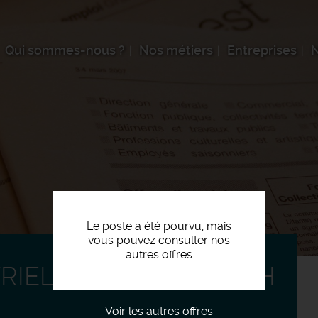
Qui sommes-nous ?
Nos métiers
Entreprises
N
Le poste a été pourvu, mais
vous pouvez consulter nos
autres offres
RIEL AU PISTOLET F/H
Voir les autres offres