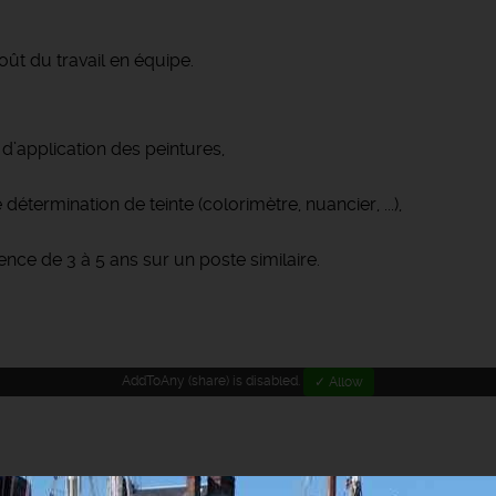
ût du travail en équipe.
 d’application des peintures,
e détermination de teinte (colorimètre, nuancier, ...),
nce de 3 à 5 ans sur un poste similaire.
AddToAny (share) is disabled.
✓ Allow