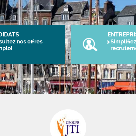
DIDATS
ENTREPRI
ultez nos offres
Simplifie
mploi
recrutem