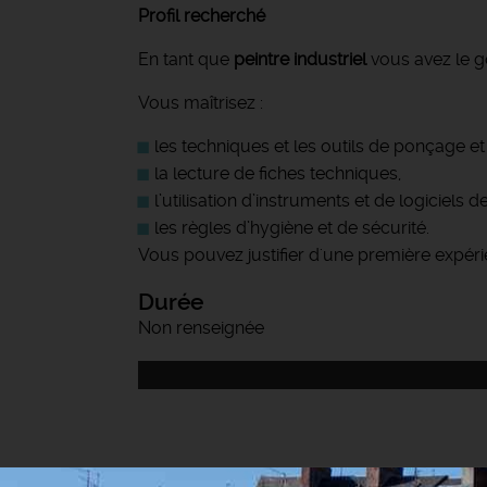
Profil recherché
En tant que
peintre industriel
vous avez le go
Vous maîtrisez :
les techniques et les outils de ponçage et
la lecture de fiches techniques,
l’utilisation d’instruments et de logiciels d
les règles d’hygiène et de sécurité.
Vous pouvez justifier d'une première expérie
Durée
Non renseignée