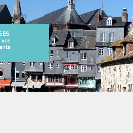
SES
z vos
ents