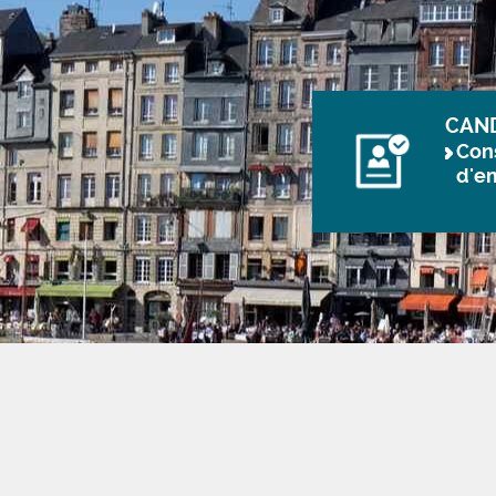
CAN
Cons
d'e